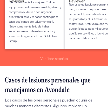
¡Verdaderamente los mejores! Todo el
Recibí actualizaciones constant
equipo es increíblemente amable, atento y
caso, sin tener que ponerme en
comprensivo. Actúan con urgencia,
con ellos. El personal de la ofic
priorizan tu caso y te hacen sentir que se
muy amable y el Sr. Sotelo fue
están dedicando exclusivamente a ti.
maravilloso. ¡Obtuve mucho má
¡Estoy sumamente feliz de haber
que anticipaba para mi acuerdo
encontrado este bufete de abogados y
que Sotelo Law Group luchó po
sumamente agradecido con Sotelo Law
cada paso del camino!
Group!
Verificar reseñas
Casos de lesiones personales que
manejamos en Avondale
Los casos de lesiones personales pueden ocurrir de
muchas maneras diferentes. Algunos implican un