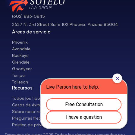
(602) 883-0845
2627 N. 3rd Street Suite 102 Phoenix, Arizona 85004
Áreas de servicio
Phoenix
Avondale
Buckeye
Glendale
Goodyear
Tempe
Tolleson
Recursos
Todos los tipos de casos
Casos de éxito
Sobre nosotros
Preguntas frecuentes
Política de privacidad
Derechos de autor 2025 Todos los derechos reservados por