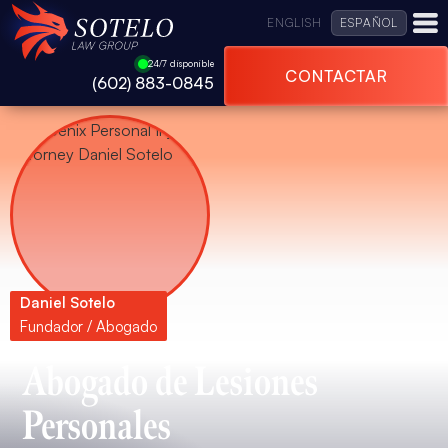
ENGLISH
ESPAÑOL
24/7 disponible
CONTACTAR
(602) 883-0845
Daniel Sotelo
Fundador / Abogado
Abogado de Lesiones
Personales