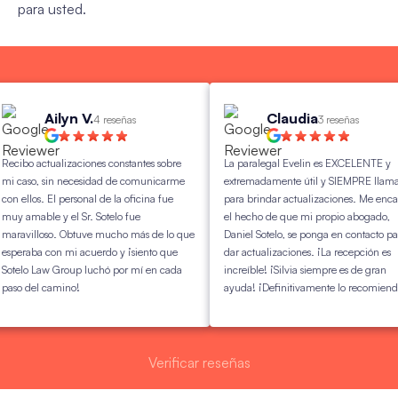
para usted.
Ailyn V.
Claudia
4 reseñas
3 reseñas
 actualizaciones constantes sobre
La paralegal Evelin es EXCELENTE y
o, sin necesidad de comunicarme
extremadamente útil y SIEMPRE llama
os. El personal de la oficina fue
para brindar actualizaciones. Me encanta
able y el Sr. Sotelo fue
el hecho de que mi propio abogado,
lloso. Obtuve mucho más de lo que
Daniel Sotelo, se ponga en contacto para
ba con mi acuerdo y ¡siento que
dar actualizaciones. ¡La recepción es
 Law Group luchó por mí en cada
increíble! ¡Silvia siempre es de gran
el camino!
ayuda! ¡Definitivamente lo recomiendo!
Verificar reseñas