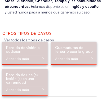
Mesa, Glendale, Chandler, Tempe y las comunidades
circundantes.
Estamos disponibles en
inglés y español
,
y usted nunca paga a menos que ganemos su caso.
OTROS TIPOS DE CASOS
Ver todos los tipos de casos
Pérdida de visión o
Quemaduras de
audición
tercer o cuarto grado
Aprenda más
Aprenda más
Pérdida de una (s)
lesión (s) en una
extremidad
Aprenda más