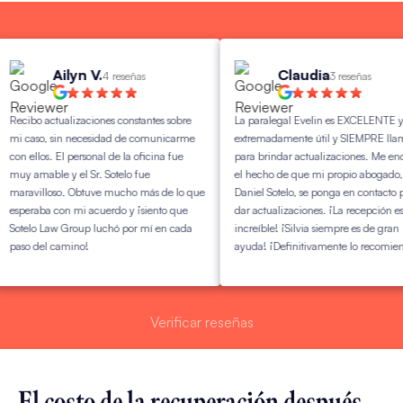
Ailyn V.
Claudia
4 reseñas
3 reseñas
ibo actualizaciones constantes sobre
La paralegal Evelin es EXCELENTE y
caso, sin necesidad de comunicarme
extremadamente útil y SIEMPRE llama
ellos. El personal de la oficina fue
para brindar actualizaciones. Me encanta
 amable y el Sr. Sotelo fue
el hecho de que mi propio abogado,
avilloso. Obtuve mucho más de lo que
Daniel Sotelo, se ponga en contacto para
eraba con mi acuerdo y ¡siento que
dar actualizaciones. ¡La recepción es
elo Law Group luchó por mí en cada
increíble! ¡Silvia siempre es de gran
o del camino!
ayuda! ¡Definitivamente lo recomiendo!
Verificar reseñas
El costo de la recuperación después