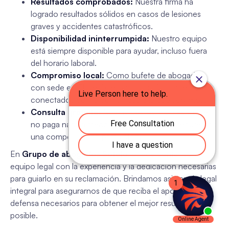
Resultados comprobados:
Nuestra firma ha
logrado resultados sólidos en casos de lesiones
graves y accidentes catastróficos.
Disponibilidad ininterrumpida:
Nuestro equipo
está siempre disponible para ayudar, incluso fuera
del horario laboral.
Compromiso local:
Como bufete de abogados
con sede en Phoenix, estamos profundamente
conectados con la comunidad a la que servimos.
Consulta gratuita:
No hay costos iniciales y usted
no paga nada a menos que ganemos o aseguremos
una compensación para usted.
En
Grupo de abogados Sotelo
, puede contar con un
equipo legal con la experiencia y la dedicación necesarias
para guiarlo en su reclamación. Brindamos asistencia legal
integral para asegurarnos de que reciba el apoyo y la
defensa necesarios para obtener el mejor resultado
posible.