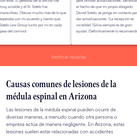
s. El personal de la oficina fue
para brindar actualizaciones. Me encanta
ble y el Sr. Sotelo fue
el hecho de que mi propio abogado,
loso. Obtuve mucho más de lo que
Daniel Sotelo, se ponga en contacto para
a con mi acuerdo y ¡siento que
dar actualizaciones. ¡La recepción es
Law Group luchó por mí en cada
increíble! ¡Silvia siempre es de gran
l camino!
ayuda! ¡Definitivamente lo recomiendo!
Verificar reseñas
Causas comunes de lesiones de la
médula espinal en Arizona
Las lesiones de la médula espinal pueden ocurrir de
diversas maneras, a menudo cuando otra persona o
empresa actúa de manera negligente. En Arizona, estas
lesiones suelen estar relacionadas con accidentes